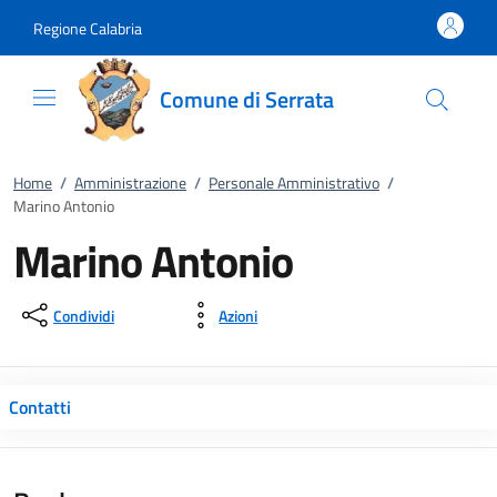
Vai al contenuto
accedi al menu
footer.enter
Regione Calabria
Comune di Serrata
Home
/
Amministrazione
/
Personale Amministrativo
/
Marino Antonio
Marino Antonio
Condividi
Azioni
Contatti