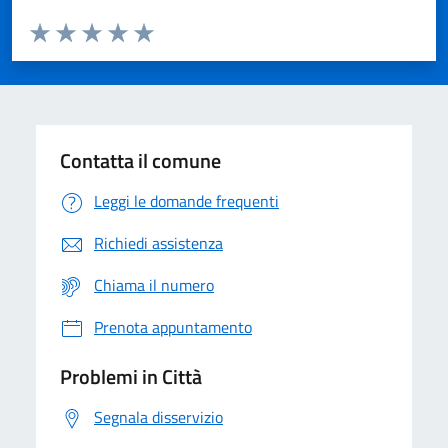
Valuta da 1 a 5 stelle la pagina
Domanda
Valuta 1 stelle su 5
Valuta 2 stelle su 5
Valuta 3 stelle su 5
Valuta 4 stelle su 5
Valuta 5 stelle su 5
Contatta il comune
Leggi le domande frequenti
Richiedi assistenza
Chiama il numero
Prenota appuntamento
Problemi in Città
Segnala disservizio