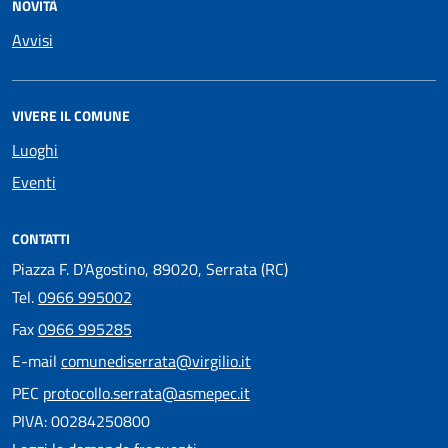
NOVITÀ
Avvisi
VIVERE IL COMUNE
Luoghi
Eventi
CONTATTI
Piazza F. D'Agostino, 89020, Serrata (RC)
Tel.
0966 995002
Fax
0966 995285
E-mail
comunediserrata@virgilio.it
PEC
protocollo.serrata@asmepec.it
PIVA: 00284250800