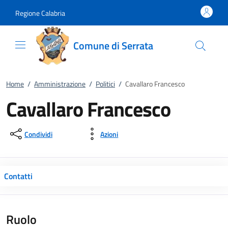
Vai al contenuto
accedi al menu
footer.enter
Regione Calabria
Comune di Serrata
Home
/
Amministrazione
/
Politici
/
Cavallaro Francesco
Cavallaro Francesco
Condividi
Azioni
Contatti
Ruolo