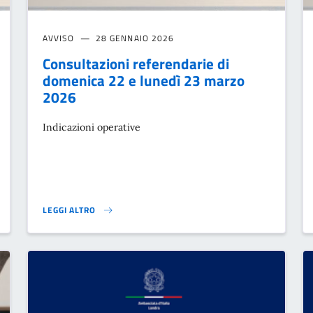
AVVISO
28 GENNAIO 2026
Consultazioni referendarie di
domenica 22 e lunedì 23 marzo
2026
Indicazioni operative
LEGGI ALTRO
E}
CONSULTAZIONI REFERENDARIE DI DOMENICA 22 E LUNEDÌ 23 