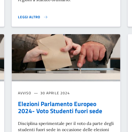
LEGGI ALTRO
 DEL DIRITTO DI VOTO IN ITALIA IN OCCASIONE DEI REFERENDUM ABROGAT
AGEVOLAZIONI TARIFFARIE PER I VIAGGI FERROVIARI, VIA MARE,
AVVISO
30 APRILE 2024
Elezioni Parlamento Europeo
2024- Voto Studenti fuori sede
Disciplina sperimentale per il voto da parte degli
studenti fuori sede in occasione delle elezioni