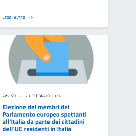
LEGGI ALTRO
IVI}
 AUTOSTRADALI E AEREI}
MANIFESTAZIONE DISPONIBILITÀ ALLA FUNZIONE DI PRESIDENTE DI SEG
AVVISO
23 FEBBRAIO 2024
Elezione dei membri del
Parlamento europeo spettanti
all’Italia da parte dei cittadini
dell’UE residenti in Italia