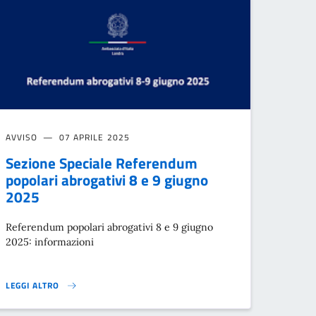
AVVISO
07 APRILE 2025
Sezione Speciale Referendum
popolari abrogativi 8 e 9 giugno
2025
Referendum popolari abrogativi 8 e 9 giugno
2025: informazioni
LEGGI ALTRO
REFERENDUM}
IONE DI PRESIDENTE DI SEGGIO}
SEZIONE SPECIALE REFERENDUM POPOLARI ABROGATIVI 8 E 9 GIUGNO 2