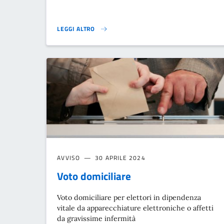
LEGGI ALTRO
OPZIONE DEGLI ELETTORI ALL’ESTERO PER L’ESERCIZIO
AVVISO
30 APRILE 2024
Voto domiciliare
Voto domiciliare per elettori in dipendenza
vitale da apparecchiature elettroniche o affetti
da gravissime infermità