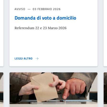
AVVISO
03 FEBBRAIO 2026
Domanda di voto a domicilio
Referendum 22 e 23 Marzo 2026
LEGGI ALTRO
NICA 22 E LUNEDÌ 23 MARZO 2026}
DOMANDA DI VOTO A DOMICILIO}