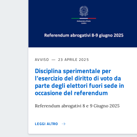
AVVISO
23 APRILE 2025
Disciplina sperimentale per
l’esercizio del diritto di voto da
parte degli elettori fuori sede in
occasione del referendum
Referendum abrogativi 8 e 9 Giugno 2025
LEGGI ALTRO
DISCIPLINA SPERIMENTALE PER L’ESERCIZIO DEL DIRI