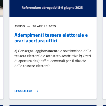
AVVISO
30 APRILE 2025
Adempimenti tessera elettorale e
orari apertura uffici
a) Consegna, aggiornamento e sostituzione della
tessera elettorale e attestato sostitutivo b) Orari
di apertura degli uffici comunali per il rilascio
delle tessere elettorali
LEGGI ALTRO
GLIO REGIONALE DELLA CALABRIA 5 E 6 OTTOBRE 2025- AGEVOLAZIONI DI 
ADEMPIMENTI TESSERA ELETTORALE E ORARI APERTURA UFFICI