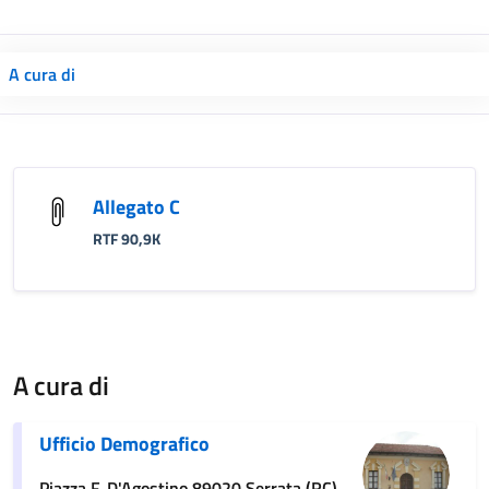
A cura di
Allegato C
RTF 90,9K
A cura di
Ufficio Demografico
Piazza F. D'Agostino 89020 Serrata (RC)