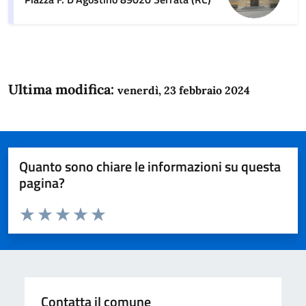
Ultima modifica:
venerdì, 23 febbraio 2024
Quanto sono chiare le informazioni su questa
pagina?
Valuta da 1 a 5 stelle la pagina
Domanda
Valuta 1 stelle su 5
Valuta 2 stelle su 5
Valuta 3 stelle su 5
Valuta 4 stelle su 5
Valuta 5 stelle su 5
Contatta il comune