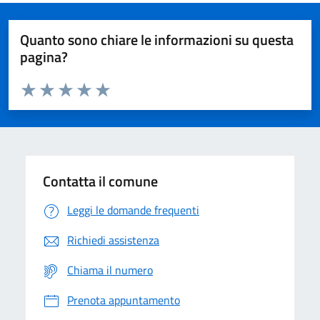
Quanto sono chiare le informazioni su questa
pagina?
Valuta da 1 a 5 stelle la pagina
Domanda
Valuta 1 stelle su 5
Valuta 2 stelle su 5
Valuta 3 stelle su 5
Valuta 4 stelle su 5
Valuta 5 stelle su 5
Contatta il comune
Leggi le domande frequenti
Richiedi assistenza
Chiama il numero
Prenota appuntamento