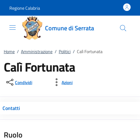
Vai al contenuto
accedi al menu
footer.enter
Regione Calabria
Comune di Serrata
Home
/
Amministrazione
/
Politici
/
Calì Fortunata
Calì Fortunata
Condividi
Azioni
Contatti
Ruolo