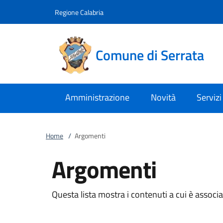
Vai al contenuto
accedi al menu
footer.enter
Regione Calabria
Comune di Serrata
Amministrazione
Novità
Servizi
Home
/
Argomenti
Argomenti
Questa lista mostra i contenuti a cui è associat