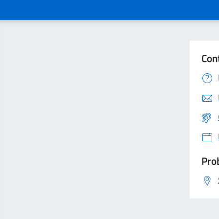
Con
Prob