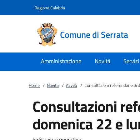
Vai al contenuto
accedi al menu
footer.enter
Regione Calabria
Comune di Serrata
Amministrazione
Novità
Servizi
Home
/
Novità
/
Avvisi
/
Consultazioni referendarie di
Consultazioni ref
domenica 22 e l
Indicazioni operative