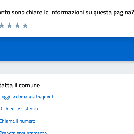
nto sono chiare le informazioni su questa pagina
 da 1 a 5 stelle la pagina
anda
ta 1 stelle su 5
Valuta 2 stelle su 5
Valuta 3 stelle su 5
Valuta 4 stelle su 5
Valuta 5 stelle su 5
tatta il comune
Leggi le domande frequenti
Richiedi assistenza
Chiama il numero
Prenota appuntamento