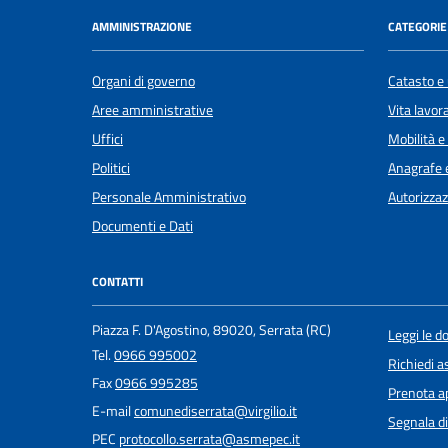
AMMINISTRAZIONE
CATEGORIE 
Organi di governo
Catasto e 
Aree amministrative
Vita lavor
Uffici
Mobilità e
Politici
Anagrafe e
Personale Amministrativo
Autorizzaz
Documenti e Dati
CONTATTI
Piazza F. D'Agostino, 89020, Serrata (RC)
Leggi le 
Tel.
0966 995002
Richiedi a
Fax
0966 995285
Prenota 
E-mail
comunediserrata@virgilio.it
Segnala di
PEC
protocollo.serrata@asmepec.it